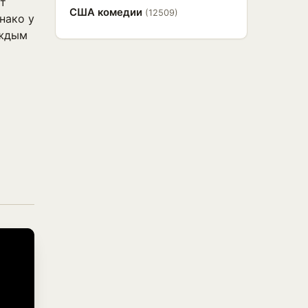
ет
США комедии
(12509)
нако у
аждым