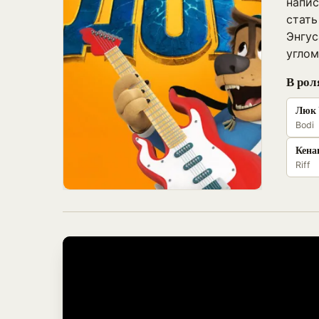
напис
стать
Энгус
углом
В рол
Люк 
Bodi
Кена
Riff