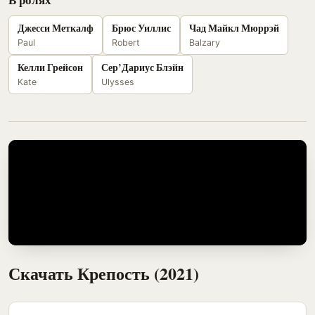
Джесси Меткалф
Брюс Уиллис
Чад Майкл Мюррэй
Paul
Robert
Balzary
Келли Грейсон
Сер’Дариус Блэйн
Kate
Ulysses
Скачать Крепость (2021)