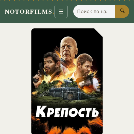
Поиск по названию
NOTORFILMS
.
🔍
☰