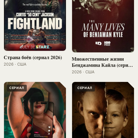
Страна боёв (сериал 2026)
Множественные жизни
Бенджамина Кайла (сериал
2026 · США
2026)
2026 · США
СЕРИАЛ
СЕРИАЛ