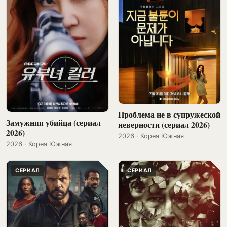
Проблема не в супружеской
Замужняя убийца (сериал
неверности (сериал 2026)
2026)
2026 · Корея Южная
2026 · Корея Южная
СЕРИАЛ
СЕРИАЛ